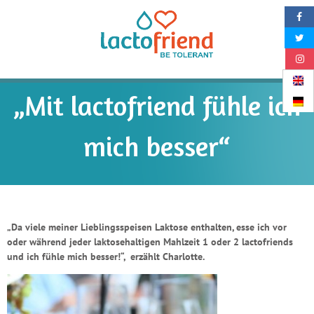
Aller au texte
Aller au menu
Lactofri
„Mit lactofriend fühle ich
mich besser“
„Da viele meiner Lieblingsspeisen Laktose enthalten, esse ich vor
oder während jeder laktosehaltigen Mahlzeit 1 oder 2
lactofriends
und ich fühle mich besser!“, erzählt Charlotte.